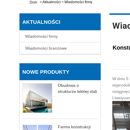
>
Aktualności
>
Wiadomości firmy
Dom
AKTUALNOŚCI
Wia
Wiadomości firmy
Konst
Wiadomości branżowe
NOWE PRODUKTY
W dniu 5 
wyproduko
Obudowa o
strukturze lekkiej stali
osiągnięc
Liweiyuan
Farma konstrukcji