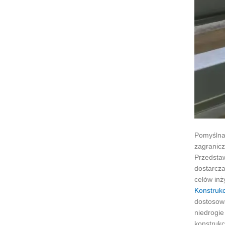
Pomyślna 
zagranicz
Przedstaw
dostarcza
celów inż
Konstrukc
dostosowa
niedrogie
konstrukc