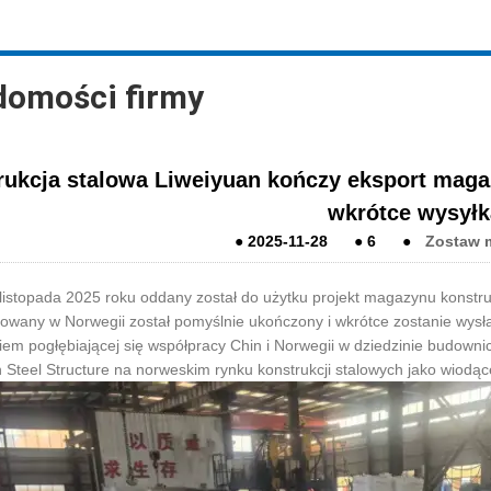
domości firmy
rukcja stalowa Liweiyuan kończy eksport magaz
wkrótce wysyłk
●
2025-11-28
●
6
●
Zostaw 
listopada 2025 roku oddany został do użytku projekt magazynu konstruk
wany w Norwegii został pomyślnie ukończony i wkrótce zostanie wysła
iem pogłębiającej się współpracy Chin i Norwegii w dziedzinie budownic
 Steel Structure na norweskim rynku konstrukcji stalowych jako wiodą