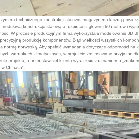
żyniera technicznego konstrukcji stalowej magazyn ma łączną powier
 modułową konstrukcję stalową o rozpiętości głównej 50 metrów i wyso
ność. W procesie produkcyjnym firma wykorzystała modelowanie 3D B
precyzyjną produkcję komponentów. Błąd wielkości wszystkich kompon
za normę norweską. Aby spełnić wymagania dotyczące odporności na k
nych warunkach klimatycznych, w projekcie zastosowano przyjazne dla ś
olę projektu, a przedstawiciel klienta wyraził się z uznaniem o „znakom
 w Chinach”.