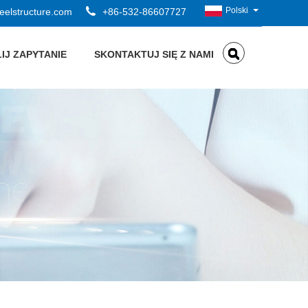
Polski
elstructure.com
+86-532-86607727
IJ ZAPYTANIE
SKONTAKTUJ SIĘ Z NAMI