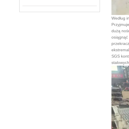
Według in
Przyjmuje
dużą noś
osiągnąć 
przekrac
ekstremal
SGS kontr
stalowych