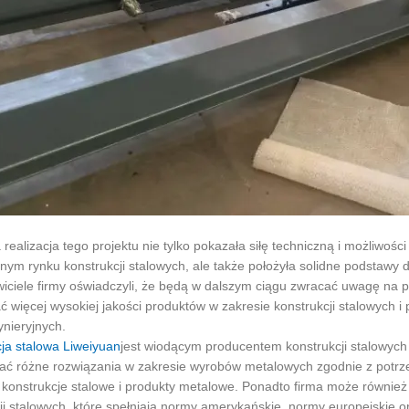
realizacja tego projektu nie tylko pokazała siłę techniczną i możliwośc
nym rynku konstrukcji stalowych, ale także położyła solidne podstawy d
iciele firmy oświadczyli, że będą w dalszym ciągu zwracać uwagę na po
ć więcej wysokiej jakości produktów w zakresie konstrukcji stalowych
ynieryjnych.
ja stalowa Liweiyuan
jest wiodącym producentem konstrukcji stalowyc
ć różne rozwiązania w zakresie wyrobów metalowych zgodnie z potrzeb
 konstrukcje stalowe i produkty metalowe. Ponadto firma może również 
ji stalowych, które spełniają normy amerykańskie, normy europejskie o