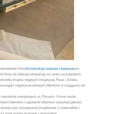
i serwisowe firmy
Konstrukcja stalowa Liweiyuan
na
la firmy do dalszej ekspansji na rynku europejskim.
trzeby krajów objętych Inicjatywą Pasa i Szlaku,
 i pomagać międzynarodowym klientom w osiąganiu ich
h i wyrobów metalowych w Chinach. Firma może
ami klientów i zapewnić klientom wysokiej jakości,
dostarczyć rozwiązania projektowe z materiałów i
raz inne normy krajowe i regionalne.